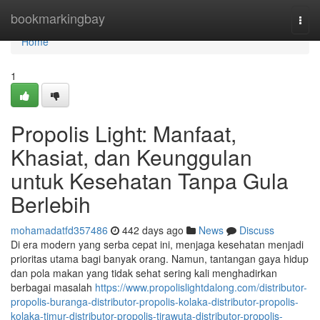
Home
bookmarkingbay
Togg
navi
Home
1
Propolis Light: Manfaat,
Khasiat, dan Keunggulan
untuk Kesehatan Tanpa Gula
Berlebih
mohamadatfd357486
442 days ago
News
Discuss
Di era modern yang serba cepat ini, menjaga kesehatan menjadi
prioritas utama bagi banyak orang. Namun, tantangan gaya hidup
dan pola makan yang tidak sehat sering kali menghadirkan
berbagai masalah
https://www.propolislightdalong.com/distributor-
propolis-buranga-distributor-propolis-kolaka-distributor-propolis-
kolaka-timur-distributor-propolis-tirawuta-distributor-propolis-