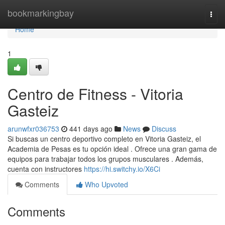
Home
bookmarkingbay
Togg
navi
Home
1
Centro de Fitness - Vitoria
Gasteiz
arunwfxr036753
441 days ago
News
Discuss
Si buscas un centro deportivo completo en Vitoria Gasteiz, el
Academia de Pesas es tu opción ideal . Ofrece una gran gama de
equipos para trabajar todos los grupos musculares . Además,
cuenta con instructores
https://hi.switchy.io/X6Ci
Comments
Who Upvoted
Comments