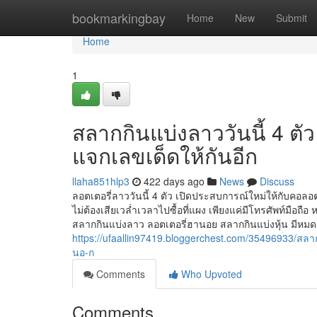
Home
bookmarkingbay
Home
New
Submit
Home
1
สลากกินแบ่งลาววันนี้ 4 ต
แจกเลขเด็ดให้กันอีก
llaha851hlp3
422 days ago
News
Discuss
ลอตเตอรี่ลาววันนี้ 4 ตัว เปิดประสบการณ์ใหม่ให้กับคอลอตเ
ไม่ต้องเสียเวล่ำเวลาไปซื้อที่แผง เพียงแค่มีโทรศัพท์มือถือ
สลากกินแบ่งลาว ลอตเตอรี่ฮานอย สลากกินแบ่งหุ้น มีหมด 
https://ufaallin97419.bloggerchest.com/35496933
นอ-ก
Comments
Who Upvoted
Comments