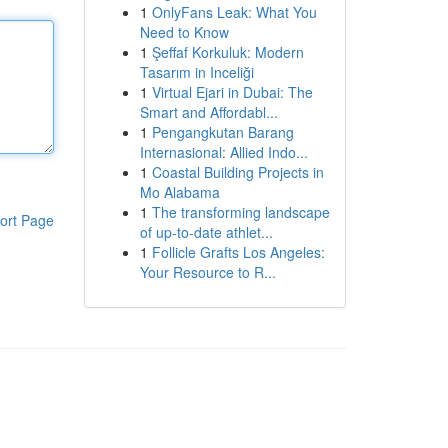
1
OnlyFans Leak: What You
Need to Know
1
Şeffaf Korkuluk: Modern
Tasarım in Inceliği
1
Virtual Ejari in Dubai: The
Smart and Affordabl...
1
Pengangkutan Barang
Internasional: Allied Indo...
1
Coastal Building Projects in
Mo Alabama
1
The transforming landscape
ort Page
of up-to-date athlet...
1
Follicle Grafts Los Angeles:
Your Resource to R...