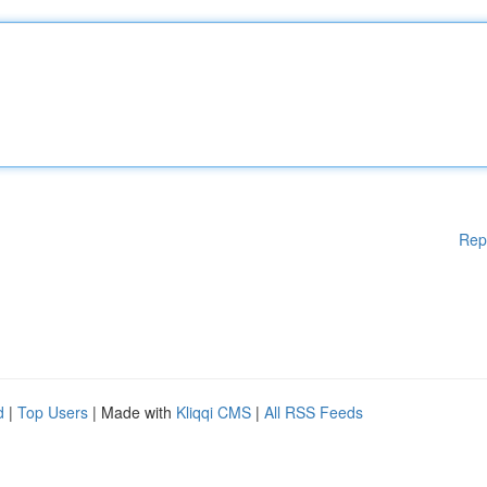
Rep
d
|
Top Users
| Made with
Kliqqi CMS
|
All RSS Feeds