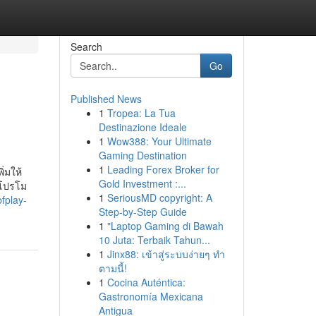
Search
Go
Published News
1
Tropea: La Tua
Destinazione Ideale
1
Wow388: Your Ultimate
Gaming Destination
1
Leading Forex Broker for
่มให้
Gold Investment :...
ะโปรโม
1
SeriousMD copyright: A
bfplay-
Step-by-Step Guide
1
"Laptop Gaming di Bawah
10 Juta: Terbaik Tahun...
1
Jinx88: เข้าสู่ระบบง่ายๆ ทำ
ตามนี้!
1
Cocina Auténtica:
Gastronomía Mexicana
Antigua