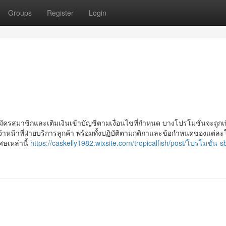
Groups
Register
Login
ัครสมาชิกและเติมเงินเข้าบัญชีตามเงื่อนไขที่กำหนด บางโปรโมชั่นจะถูกเพิ
เจ้าหน้าที่ฝ่ายบริการลูกค้า พร้อมทั้งปฏิบัติตามกติกาและข้อกำหนดของแต่ล
เศษเหล่านี้
https://caskelly1982.wixsite.com/tropicalfish/post/โปรโมชั่น-s