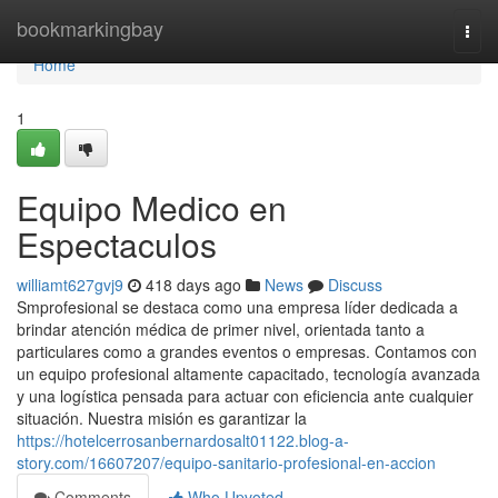
Home
bookmarkingbay
Togg
navi
Home
1
Equipo Medico en
Espectaculos
williamt627gvj9
418 days ago
News
Discuss
Smprofesional se destaca como una empresa líder dedicada a
brindar atención médica de primer nivel, orientada tanto a
particulares como a grandes eventos o empresas. Contamos con
un equipo profesional altamente capacitado, tecnología avanzada
y una logística pensada para actuar con eficiencia ante cualquier
situación. Nuestra misión es garantizar la
https://hotelcerrosanbernardosalt01122.blog-a-
story.com/16607207/equipo-sanitario-profesional-en-accion
Comments
Who Upvoted