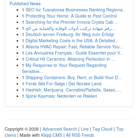
Published News
1
SEO for Tuscaloosa Businesses Ranking Regiona...
1
Protecting Your Home: A Guide to Pest Control
1
Searching for the Premier Innova Crysta Cab ...
1
رقم شهادة تركيب أدوات الوقاية والحماية من الح...
1
Deutsch lernen Freiburg: Ihr Weg zum Erfolg!
1
Digital Marketing Costs in the USA: A Detailed...
1
Atlanta HVAC Repair: Fast, Reliable Service You...
1
Les Annuaires Français : Guide Essentiel pour V...
1
Critical Hit Ceramics: Attaining Perfection in ...
1
My Response to Your Request Regarding
Sensitive...
1
Shipping Containers: Buy, Rent, or Build Your D...
1
Fersk Sild For Salgs i Det Norske Land
1
Hashish, Marijuana, Cannabis|Piattella, Sasso, ...
1
Spiral Kayması: Nedenleri ve Riskleri
Copyright © 2026 |
Advanced Search
|
Live
|
Tag Cloud
|
Top
Users
| Made with
Kliqqi CMS
|
All RSS Feeds