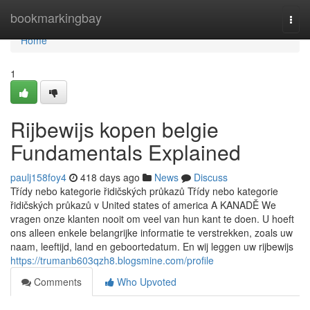
Home
bookmarkingbay
Togg
navi
Home
1
Rijbewijs kopen belgie
Fundamentals Explained
paulj158foy4
418 days ago
News
Discuss
Třídy nebo kategorie řidičských průkazů Třídy nebo kategorie
řidičských průkazů v United states of america A KANADĚ We
vragen onze klanten nooit om veel van hun kant te doen. U hoeft
ons alleen enkele belangrijke informatie te verstrekken, zoals uw
naam, leeftijd, land en geboortedatum. En wij leggen uw rijbewijs
https://trumanb603qzh8.blogsmine.com/profile
Comments
Who Upvoted