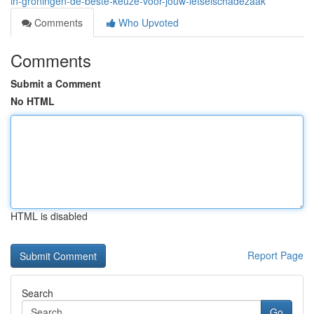
in-groningen-de-beste-keuze-voor-jouw-letselschadezaak
Comments
Who Upvoted
Comments
Submit a Comment
No HTML
HTML is disabled
Report Page
Search
Go