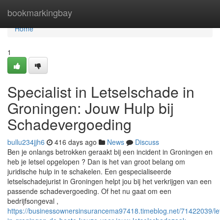
Home
bookmarkingbay
Home
1
Specialist in Letselschade in
Groningen: Jouw Hulp bij
Schadevergoeding
bullu234jjh6
416 days ago
News
Discuss
Ben je onlangs betrokken geraakt bij een incident in Groningen en
heb je letsel opgelopen ? Dan is het van groot belang om
juridische hulp in te schakelen. Een gespecialiseerde
letselschadejurist in Groningen helpt jou bij het verkrijgen van een
passende schadevergoeding. Of het nu gaat om een
bedrijfsongeval ,
https://businessownersinsurancema97418.timeblog.net/71422039/let