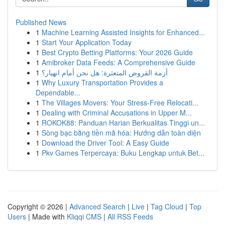
Published News
1
Machine Learning Assisted Insights for Enhanced...
1
Start Your Application Today
1
Best Crypto Betting Platforms: Your 2026 Guide
1
Amibroker Data Feeds: A Comprehensive Guide
1
أزمة القروض المتعثرة: هل نحن أمام انهيار؟
1
Why Luxury Transportation Provides a
Dependable...
1
The Villages Movers: Your Stress-Free Relocati...
1
Dealing with Criminal Accusations in Upper M...
1
ROKOK88: Panduan Harian Berkualitas Tinggi un...
1
Sòng bạc bằng tiền mã hóa: Hướng dẫn toàn diện
1
Download the Driver Tool: A Easy Guide
1
Pkv Games Terpercaya: Buku Lengkap untuk Bet...
Copyright © 2026 |
Advanced Search
|
Live
|
Tag Cloud
|
Top
Users
| Made with
Kliqqi CMS
|
All RSS Feeds