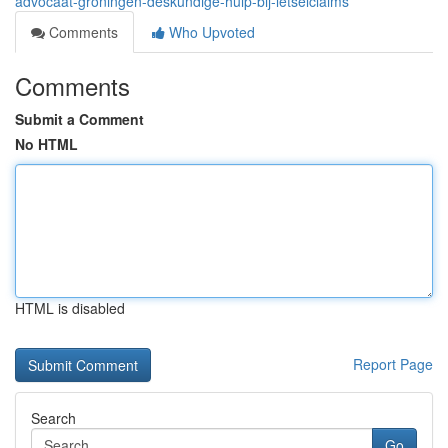
advocaat-groningen-deskundige-hulp-bij-letselclaims
Comments
Who Upvoted
Comments
Submit a Comment
No HTML
HTML is disabled
Report Page
Search
Go