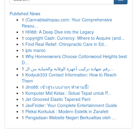
Published News
1
{Cannabisshopau.com: Your Comprehensive
Resou...
1
HH88: A Deep Dive into the Legacy
1
copyright Cash: Currency: Where to Acquire (and...
1
Find Real Relief: Chiropractic Care in Ed...
1
iptv maroc
1
Why Homeowners Choose Cottonwood Heights best
D...
1
رقم شهادة تركيب أجهزة الوقاية والحماية من ال...
1
Kodyub333 Contact Information: How to Reach
Them
1
Jinx88: เข้าสู่ระบบง่ายๆ ทำตามนี้!
1
Komputer Mid Kelas : Solusi Tepat untuk P...
1
Jet Grooved Elastic Tapered Pant
1
JavFinder: Your Complete Entertainment Guide
1
Pleksi Korkuluk : Modern Estetik in Zarafeti
1
Pengadaan Website Negeri Berkualitas oleh ...