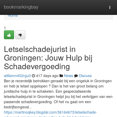
Home
bookmarkingbay
Togg
navi
Home
1
Letselschadejurist in
Groningen: Jouw Hulp bij
Schadevergoeding
williamn452rgu0
417 days ago
News
Discuss
Ben je recentelijk betrokken geraakt bij een ongeluk in Groningen
en heb je letsel opgelopen ? Dan is het van groot belang om
juridische hulp in te schakelen. Een gespecialiseerde
letselschadejurist in Groningen helpt jou bij het verkrijgen van een
passende schadevergoeding. Of het nu gaat om een
bedrijfsongeval ,
https://martinoqkey.blogdal.com/36164673/letselschade-