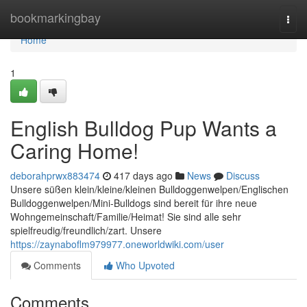
Home
bookmarkingbay
Togg
navi
Home
1
English Bulldog Pup Wants a
Caring Home!
deborahprwx883474
417 days ago
News
Discuss
Unsere süßen klein/kleine/kleinen Bulldoggenwelpen/Englischen
Bulldoggenwelpen/Mini-Bulldogs sind bereit für ihre neue
Wohngemeinschaft/Familie/Heimat! Sie sind alle sehr
spielfreudig/freundlich/zart. Unsere
https://zaynaboflm979977.oneworldwiki.com/user
Comments
Who Upvoted
Comments