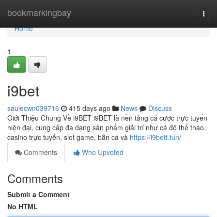
Home
bookmarkingbay
Togg
navi
Home
1
i9bet
saulecwn039716
415 days ago
News
Discuss
Giới Thiệu Chung Về i9BET i9BET là nền tảng cá cược trực tuyến
hiện đại, cung cấp đa dạng sản phẩm giải trí như cá độ thể thao,
casino trực tuyến, slot game, bắn cá và
https://i9bett.fun/
Comments
Who Upvoted
Comments
Submit a Comment
No HTML