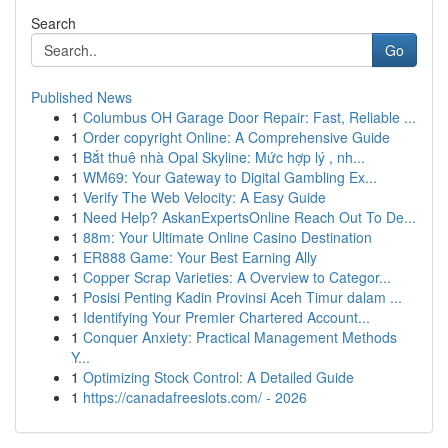
Search
Go
Published News
1
Columbus OH Garage Door Repair: Fast, Reliable ...
1
Order copyright Online: A Comprehensive Guide
1
Bắt thuê nhà Opal Skyline: Mức hợp lý , nh...
1
WM69: Your Gateway to Digital Gambling Ex...
1
Verify The Web Velocity: A Easy Guide
1
Need Help? AskanExpertsOnline Reach Out To De...
1
88m: Your Ultimate Online Casino Destination
1
ER888 Game: Your Best Earning Ally
1
Copper Scrap Varieties: A Overview to Categor...
1
Posisi Penting Kadin Provinsi Aceh Timur dalam ...
1
Identifying Your Premier Chartered Account...
1
Conquer Anxiety: Practical Management Methods
Y...
1
Optimizing Stock Control: A Detailed Guide
1
https://canadafreeslots.com/ - 2026