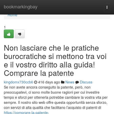
Home
bookmarkingbay
Togg
navi
Home
1
Non lasciare che le pratiche
burocratiche si mettono tra voi
e il vostro diritto alla guida!
Comprare la patente
kingdomx730ccb6
416 days ago
News
Discuss
Se non avete ancora conseguito la patente, però, non
preoccupatevi, ci sono molte buone ragioni per cui investire
tempo e sforzi per ottenerla potrebbe cambiare la vostra vita per
sempre. Il nostro sito web offre questa opportunità senza sforzo,
con servizi di alta qualità che facilitano l’acquisto di patenti di
https://comprare-la-patente-