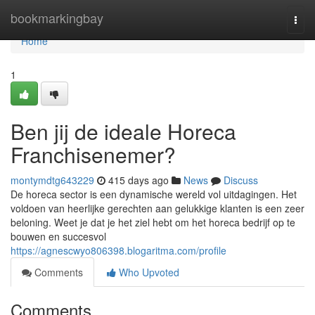
Home
bookmarkingbay
Togg
navi
Home
1
Ben jij de ideale Horeca
Franchisenemer?
montymdtg643229
415 days ago
News
Discuss
De horeca sector is een dynamische wereld vol uitdagingen. Het
voldoen van heerlijke gerechten aan gelukkige klanten is een zeer
beloning. Weet je dat je het ziel hebt om het horeca bedrijf op te
bouwen en succesvol
https://agnescwyo806398.blogaritma.com/profile
Comments
Who Upvoted
Comments