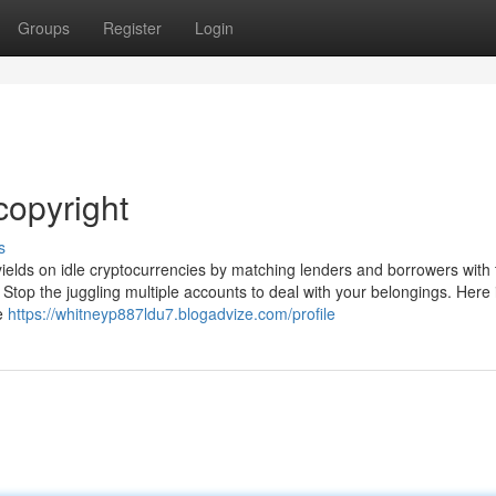
Groups
Register
Login
copyright
s
yields on idle cryptocurrencies by matching lenders and borrowers with 
 Stop the juggling multiple accounts to deal with your belongings. Here 
re
https://whitneyp887ldu7.blogadvize.com/profile