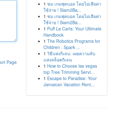
1
ชม เกมฟุตบอล โดยไม่เสียค่า
ใช้จ่าย ! Siam2Ba...
1
ชม เกมฟุตบอล โดยไม่เสียค่า
ใช้จ่าย ! Siam2Ba...
1
Puff La Carts: Your Ultimate
Handbook
1
The Robotics Programs for
Children : Spark ...
1
วิธีแห่งกิเลน: เผยความลับ
แห่งสล็อตกิเลน
ort Page
1
How to Choose las vegas
top Tree Trimming Servi...
1
Escape to Paradise: Your
Jamaican Vacation Rent...