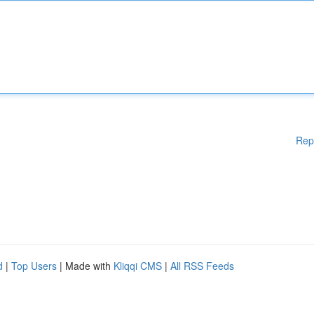
Rep
d
|
Top Users
| Made with
Kliqqi CMS
|
All RSS Feeds