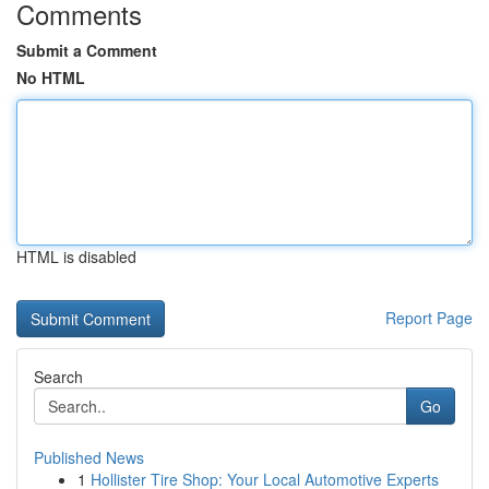
Comments
Submit a Comment
No HTML
HTML is disabled
Report Page
Search
Go
Published News
1
Hollister Tire Shop: Your Local Automotive Experts