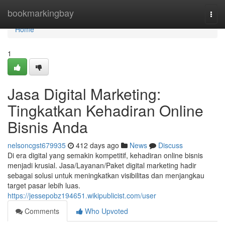
Home
bookmarkingbay
Togg
navi
Home
1
Jasa Digital Marketing:
Tingkatkan Kehadiran Online
Bisnis Anda
nelsoncgst679935
412 days ago
News
Discuss
Di era digital yang semakin kompetitif, kehadiran online bisnis
menjadi krusial. Jasa/Layanan/Paket digital marketing hadir
sebagai solusi untuk meningkatkan visibilitas dan menjangkau
target pasar lebih luas.
https://jessepobz194651.wikipublicist.com/user
Comments
Who Upvoted