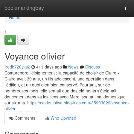
Home
bookmarkingbay
Togg
navi
Home
1
Voyance olivier
fredb726yks2
411 days ago
News
Discuss
Comprendre l’éloignement : la capacité de choisir de Claire -
Claire avait 39 ans, un fils adolescent, une opération dans
l’édition, et un quotidien bien conservé. Pourtant, sur de
nombreuses mois, elle sentait que des éléments s’éteignait
doucement dans sa les liens avec Marc, son animal domestique
sur six ans.
https://caidenlptwa.blog-kids.com/35993629/voyance-
olivier
Comments
Who Upvoted
Comments