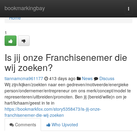
Home
bookmarkingbay
Togg
navi
Home
1
Is jij onze Franchisenemer die
wij zoeken?
tiannamcma961177
413 days ago
News
Discuss
Wij zijn/kijken/zoekten naar een gedreven/motiveerde/energieke
person/ondernemer/entrepreneur om ons merk/concept/model te
representeren/uitbreiden/promoten. Ben jij {bereid/wille|n om je
hart/lichaam/geest in te in
https://bookmarkfox.com/story5358473/is-jij-onze-
franchisenemer-die-wij-zoeken
Comments
Who Upvoted