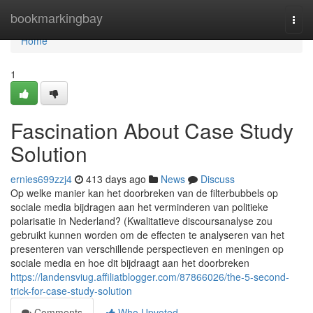
Home
bookmarkingbay
Togg
navi
Home
1
Fascination About Case Study
Solution
ernies699zzj4
413 days ago
News
Discuss
Op welke manier kan het doorbreken van de filterbubbels op
sociale media bijdragen aan het verminderen van politieke
polarisatie in Nederland? (Kwalitatieve discoursanalyse zou
gebruikt kunnen worden om de effecten te analyseren van het
presenteren van verschillende perspectieven en meningen op
sociale media en hoe dit bijdraagt aan het doorbreken
https://landensviug.affiliatblogger.com/87866026/the-5-second-
trick-for-case-study-solution
Comments
Who Upvoted