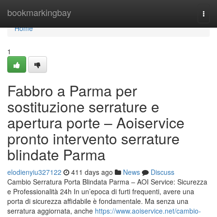
Home
bookmarkingbay
Togg
navi
Home
1
Fabbro a Parma per
sostituzione serrature e
apertura porte – Aoiservice
pronto intervento serrature
blindate Parma
elodienyiu327122
411 days ago
News
Discuss
Cambio Serratura Porta Blindata Parma – AOI Service: Sicurezza
e Professionalità 24h In un’epoca di furti frequenti, avere una
porta di sicurezza affidabile è fondamentale. Ma senza una
serratura aggiornata, anche
https://www.aoiservice.net/cambio-