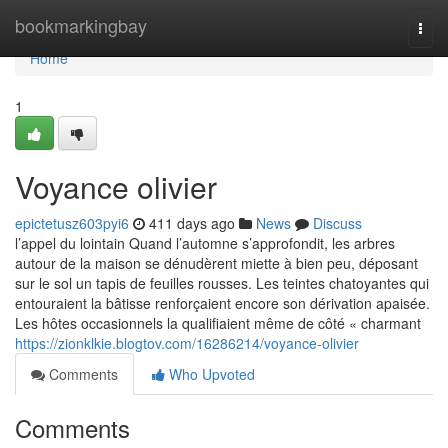
Home
bookmarkingbay
Togg
navi
Home
1
Voyance olivier
epictetusz603pyi6
411 days ago
News
Discuss
l’appel du lointain Quand l’automne s’approfondit, les arbres
autour de la maison se dénudèrent miette à bien peu, déposant
sur le sol un tapis de feuilles rousses. Les teintes chatoyantes qui
entouraient la bâtisse renforçaient encore son dérivation apaisée.
Les hôtes occasionnels la qualifiaient même de côté « charmant
https://zionklkie.blogtov.com/16286214/voyance-olivier
Comments
Who Upvoted
Comments