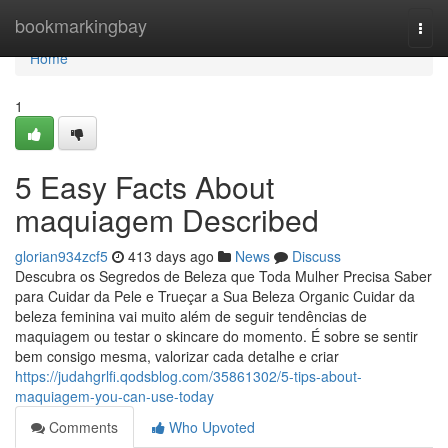
Home
bookmarkingbay
Togg
navi
Home
1
5 Easy Facts About
maquiagem Described
glorian934zcf5
413 days ago
News
Discuss
Descubra os Segredos de Beleza que Toda Mulher Precisa Saber
para Cuidar da Pele e Trueçar a Sua Beleza Organic Cuidar da
beleza feminina vai muito além de seguir tendências de
maquiagem ou testar o skincare do momento. É sobre se sentir
bem consigo mesma, valorizar cada detalhe e criar
https://judahgrlfi.qodsblog.com/35861302/5-tips-about-
maquiagem-you-can-use-today
Comments
Who Upvoted