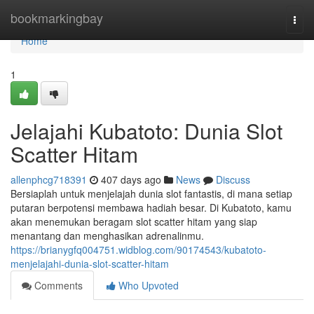
Home
bookmarkingbay
Togg
navi
Home
1
Jelajahi Kubatoto: Dunia Slot
Scatter Hitam
allenphcg718391
407 days ago
News
Discuss
Bersiaplah untuk menjelajah dunia slot fantastis, di mana setiap
putaran berpotensi membawa hadiah besar. Di Kubatoto, kamu
akan menemukan beragam slot scatter hitam yang siap
menantang dan menghasikan adrenalinmu.
https://brianygfq004751.widblog.com/90174543/kubatoto-
menjelajahi-dunia-slot-scatter-hitam
Comments
Who Upvoted