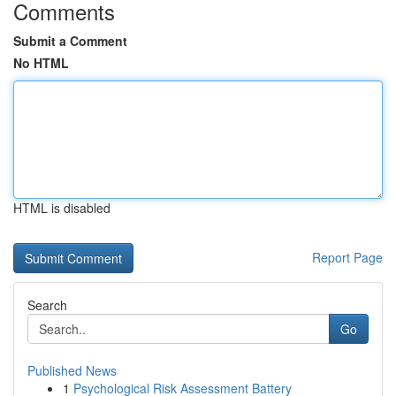
Comments
Submit a Comment
No HTML
HTML is disabled
Report Page
Search
Go
Published News
1
Psychological Risk Assessment Battery