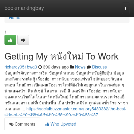
Home
bookmarkingbay
Togg
navi
Home
1
Getting My หนังใหม่ To Work
richardy951bwq3
396 days ago
News
Discuss
ข้อมูลสำคัญทางการเงิน ข้อมูลนำเสนอ ข้อมูลสำหรับผู้ถือหุ้น ข้อมูล
และกิจกรรมหุ้นกู้ เรื่องย่อ: การกลับมาของแฟรนไชส์สยองขวัญสุด
หลอน โดยมีการเปิดเผยเรื่องราวใหม่ที่ยังไม่เคยถูกเล่าในภาคก่อน ๆ
นักแสดงนำ: ลินด์เซย์ โลฮาน, เจมี่ ลี เคอร์ติส เรื่องย่อ: การกลับมา
ของแฟรนไชส์ไดโนเสาร์สุดยิ่งใหญ่ โดยมีการผสมผสานระหว่างแอ็
กชันและอารมณ์ที่เข้มข้นขึ้น เมื่อ ปาป้าเสมิร์ฟ ถูกพ่อมดชั่วร้าย ราซา
เมล และ ...
https://socialbuzzmaster.com/story5483382/the-best-
side-of-%E0%B8%AB%E0%B8%99-%E0%B8%87
Comments
Who Upvoted