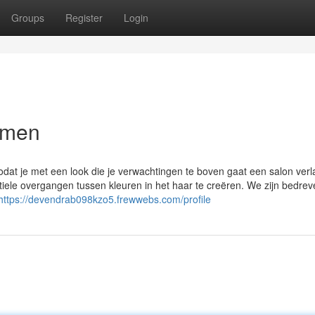
Groups
Register
Login
imen
odat je met een look die je verwachtingen te boven gaat een salon verl
tiele overgangen tussen kleuren in het haar te creëren. We zijn bedrev
https://devendrab098kzo5.frewwebs.com/profile