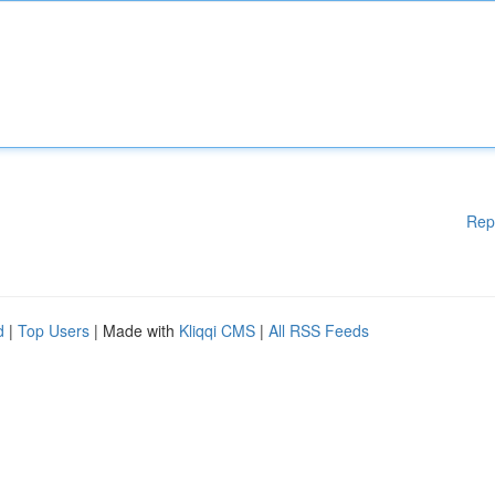
Rep
d
|
Top Users
| Made with
Kliqqi CMS
|
All RSS Feeds