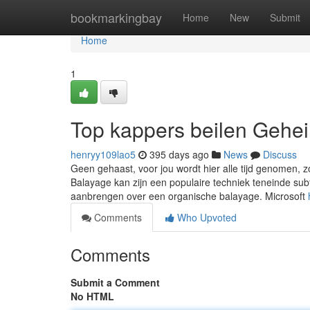
Home
bookmarkingbay
Home
New
Submit
Home
1
Top kappers beilen Gehe
henryy109lao5
395 days ago
News
Discuss
Geen gehaast, voor jou wordt hier alle tijd genomen, z
Balayage kan zijn een populaire techniek teneinde sub
aanbrengen over een organische balayage. Microsoft
Comments
Who Upvoted
Comments
Submit a Comment
No HTML