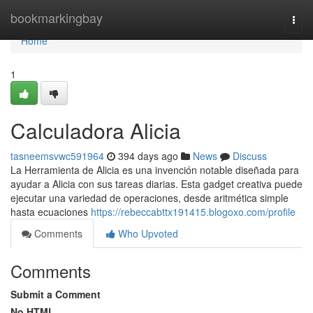
Home
bookmarkingbay
Togg
navi
Home
1
Calculadora Alicia
tasneemsvwc591964
394 days ago
News
Discuss
La Herramienta de Alicia es una invención notable diseñada para
ayudar a Alicia con sus tareas diarias. Esta gadget creativa puede
ejecutar una variedad de operaciones, desde aritmética simple
hasta ecuaciones
https://rebeccabttx191415.blogoxo.com/profile
Comments
Who Upvoted
Comments
Submit a Comment
No HTML