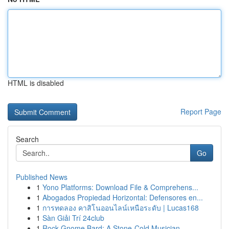
HTML is disabled
Report Page
Search
Go
Published News
1
Yono Platforms: Download File & Comprehens...
1
Abogados Propiedad Horizontal: Defensores en...
1
การทดลอง คาสิโนออนไลน์เหนือระดับ | Lucas168
1
Sàn Giải Trí 24club
1
Rock Gnome Bard: A Stone-Cold Musician