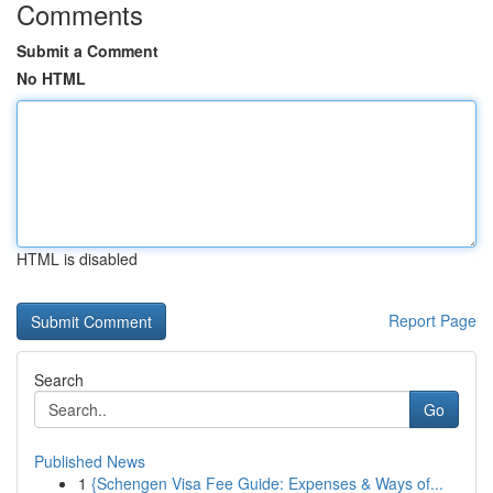
Comments
Submit a Comment
No HTML
HTML is disabled
Report Page
Search
Go
Published News
1
{Schengen Visa Fee Guide: Expenses & Ways of...