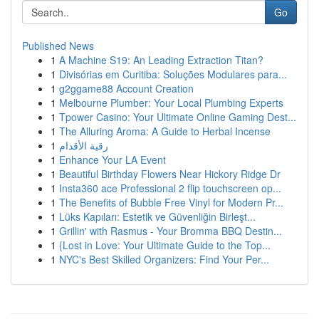
Go
Published News
1
A Machine S19: An Leading Extraction Titan?
1
Divisórias em Curitiba: Soluções Modulares para...
1
g2ggame88 Account Creation
1
Melbourne Plumber: Your Local Plumbing Experts
1
Tpower Casino: Your Ultimate Online Gaming Dest...
1
The Alluring Aroma: A Guide to Herbal Incense
1
رقية الأقدام
1
Enhance Your LA Event
1
Beautiful Birthday Flowers Near Hickory Ridge Dr
1
Insta360 ace Professional 2 flip touchscreen op...
1
The Benefits of Bubble Free Vinyl for Modern Pr...
1
Lüks Kapıları: Estetik ve Güvenliğin Birleşt...
1
Grillin' with Rasmus - Your Bromma BBQ Destin...
1
{Lost in Love: Your Ultimate Guide to the Top...
1
NYC's Best Skilled Organizers: Find Your Per...