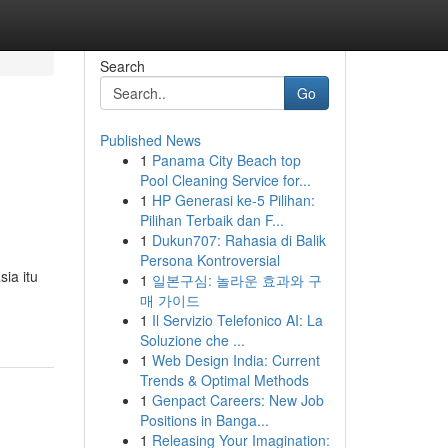
Search
Go
Published News
1
Panama City Beach top
Pool Cleaning Service for...
1
HP Generasi ke-5 Pilihan:
Pilihan Terbaik dan F...
1
Dukun707: Rahasia di Balik
Persona Kontroversial
ia itu
1
일본구심: 놀라운 효과와 구
매 가이드
1
Il Servizio Telefonico AI: La
Soluzione che ...
1
Web Design India: Current
Trends & Optimal Methods
1
Genpact Careers: New Job
Positions in Banga...
1
Releasing Your Imagination: