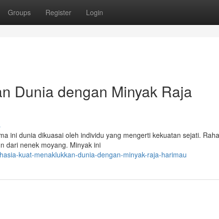
Groups
Register
Login
an Dunia dengan Minyak Raja
s
 ini dunia dikuasai oleh individu yang mengerti kekuatan sejati. Rahas
un dari nenek moyang. Minyak ini
rahasia-kuat-menaklukkan-dunia-dengan-minyak-raja-harimau