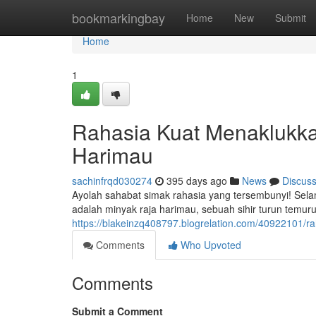
Home
bookmarkingbay
Home
New
Submit
Home
1
Rahasia Kuat Menaklukk
Harimau
sachinfrqd030274
395 days ago
News
Discus
Ayolah sahabat simak rahasia yang tersembunyi! Selama
adalah minyak raja harimau, sebuah sihir turun temur
https://blakeinzq408797.blogrelation.com/40922101/
Comments
Who Upvoted
Comments
Submit a Comment