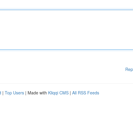
Rep
d
|
Top Users
| Made with
Kliqqi CMS
|
All RSS Feeds