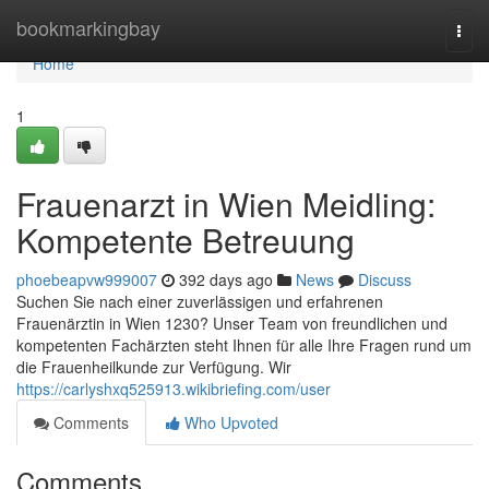
Home
bookmarkingbay
Togg
navi
Home
1
Frauenarzt in Wien Meidling:
Kompetente Betreuung
phoebeapvw999007
392 days ago
News
Discuss
Suchen Sie nach einer zuverlässigen und erfahrenen
Frauenärztin in Wien 1230? Unser Team von freundlichen und
kompetenten Fachärzten steht Ihnen für alle Ihre Fragen rund um
die Frauenheilkunde zur Verfügung. Wir
https://carlyshxq525913.wikibriefing.com/user
Comments
Who Upvoted
Comments