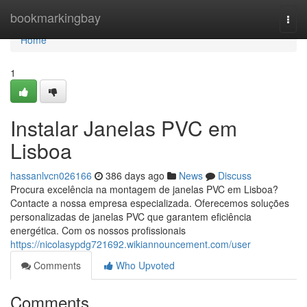
Home
bookmarkingbay
Togg
navi
Home
1
Instalar Janelas PVC em
Lisboa
hassanlvcn026166
386 days ago
News
Discuss
Procura excelência na montagem de janelas PVC em Lisboa?
Contacte a nossa empresa especializada. Oferecemos soluções
personalizadas de janelas PVC que garantem eficiência
energética. Com os nossos profissionais
https://nicolasypdg721692.wikiannouncement.com/user
Comments
Who Upvoted
Comments