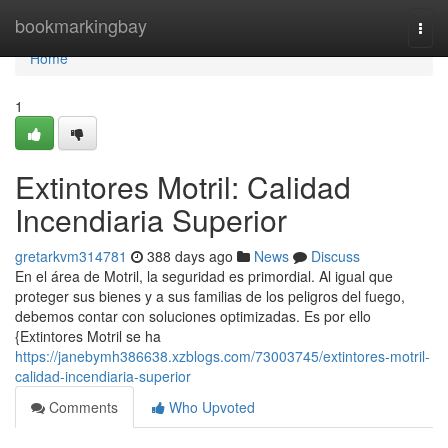
Home
bookmarkingbay
Togg
navi
Home
1
Extintores Motril: Calidad
Incendiaria Superior
gretarkvm314781
388 days ago
News
Discuss
En el área de Motril, la seguridad es primordial. Al igual que
proteger sus bienes y a sus familias de los peligros del fuego,
debemos contar con soluciones optimizadas. Es por ello
{Extintores Motril se ha
https://janebymh386638.xzblogs.com/73003745/extintores-motril-
calidad-incendiaria-superior
Comments
Who Upvoted