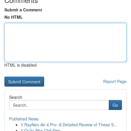
Submit a Comment
No HTML
HTML is disabled
Report Page
Search
Go
Published News
1
RayNeo Air 4 Pro: A Detailed Review of These S...
1
Quầy Pha Chế Đẹp