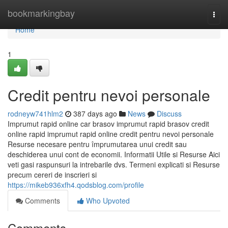
Home
bookmarkingbay
Togg
navi
Home
1
Credit pentru nevoi personale
rodneyw741hlm2
387 days ago
News
Discuss
Imprumut rapid online car brasov imprumut rapid brasov credit
online rapid imprumut rapid online credit pentru nevoi personale
Resurse necesare pentru împrumutarea unui credit sau
deschiderea unui cont de economii. Informatii Utile si Resurse Aici
veti gasi raspunsuri la intrebarile dvs. Termeni explicati si Resurse
precum cereri de inscrieri si
https://mikeb936xfh4.qodsblog.com/profile
Comments
Who Upvoted
Comments