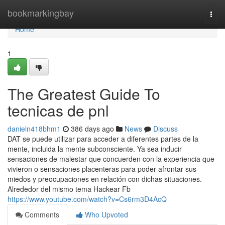
Home
bookmarkingbay
Togg
navi
Home
1
The Greatest Guide To
tecnicas de pnl
danieln418bhm1
386 days ago
News
Discuss
DAT se puede utilizar para acceder a diferentes partes de la
mente, incluida la mente subconsciente. Ya sea inducir
sensaciones de malestar que concuerden con la experiencia que
vivieron o sensaciones placenteras para poder afrontar sus
miedos y preocupaciones en relación con dichas situaciones.
Alrededor del mismo tema Hackear Fb
https://www.youtube.com/watch?v=Cs6rm3D4AcQ
Comments
Who Upvoted