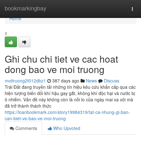
Home
bookmarkingbay
Togg
navi
Home
1
Ghi chu chi tiet ve cac hoat
dong bao ve moi truong
moitruong2t012dbz1
387 days ago
News
Discuss
Trái Đất đang truyền tải những tín hiệu kêu cứu khẩn cấp qua các
hiện tượng biến đổi khí hậu gay gắt, không khí độc hại và nước bị
ô nhiễm. Vấn đề này không còn là nỗi lo của ngày mai xa xôi mà
đã trở thành thách thức
https://loanbookmark.com/story19984319/tat-ca-nhung-gi-ban-
can-biet-ve-bao-ve-moi-truong
Comments
Who Upvoted