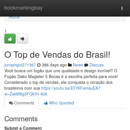
Home
bookmarkingbay
Togg
navi
Home
1
O Top de Vendas do Brasil!
jonashgoi271367
386 days ago
News
Discuss
Você busca um fogão que une qualidade e design incrível? O
Fogão Dako Magister 5 Bocas é a escolha perfeita para você!
Considerado o top de vendas, ele conquista o coração dos
brasileiros com sua
https://youtu.be/EFrKFemsuEA?
si=ZskM8g3FQkVx-82k
Comments
Who Upvoted
Comments
Submit a Comment