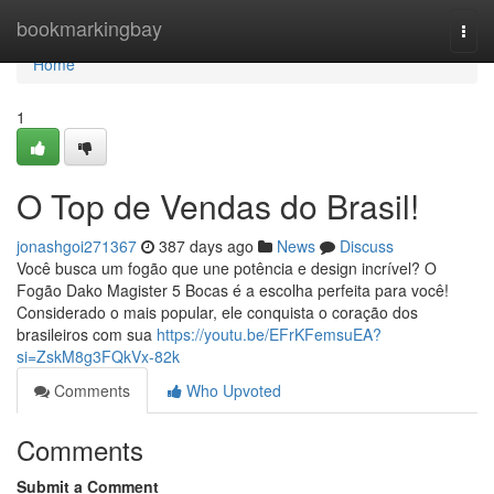
Home
bookmarkingbay
Togg
navi
Home
1
O Top de Vendas do Brasil!
jonashgoi271367
387 days ago
News
Discuss
Você busca um fogão que une potência e design incrível? O
Fogão Dako Magister 5 Bocas é a escolha perfeita para você!
Considerado o mais popular, ele conquista o coração dos
brasileiros com sua
https://youtu.be/EFrKFemsuEA?
si=ZskM8g3FQkVx-82k
Comments
Who Upvoted
Comments
Submit a Comment