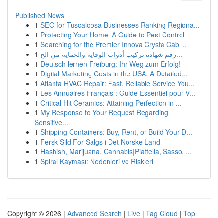
Published News
1
SEO for Tuscaloosa Businesses Ranking Regiona...
1
Protecting Your Home: A Guide to Pest Control
1
Searching for the Premier Innova Crysta Cab ...
1
رقم شهادة تركيب أدوات الوقاية والحماية من الح...
1
Deutsch lernen Freiburg: Ihr Weg zum Erfolg!
1
Digital Marketing Costs in the USA: A Detailed...
1
Atlanta HVAC Repair: Fast, Reliable Service You...
1
Les Annuaires Français : Guide Essentiel pour V...
1
Critical Hit Ceramics: Attaining Perfection in ...
1
My Response to Your Request Regarding
Sensitive...
1
Shipping Containers: Buy, Rent, or Build Your D...
1
Fersk Sild For Salgs i Det Norske Land
1
Hashish, Marijuana, Cannabis|Piattella, Sasso, ...
1
Spiral Kayması: Nedenleri ve Riskleri
Copyright © 2026 |
Advanced Search
|
Live
|
Tag Cloud
|
Top