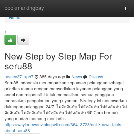
Home
bookmarkingbay
Togg
navi
Home
1
New Step by Step Map For
seru88
nealev371xph7
385 days ago
News
Discuss
Seru88 Indonesia menempatkan kepuasan pelanggan sebagai
prioritas utama dengan menyediakan layanan pelanggan yang
andal dan responsif. Untuk memastikan semua pengguna
merasakan pengalaman yang nyaman, Strategy ini menawarkan
dukungan pelanggan 24/7. ไม่จัดอันดับ ไม่จัดอันดับ ไม่จัดอันดับ ไม่
จัดอันดับ ไม่จัดอันดับ ไม่จัดอันดับ ไม่จัดอันดับ ที่มี Cara bermain
yang mudah memang menjadi s...
https://waylonewoev.blogsvila.com/36413723/not-known-facts-
about-seru88