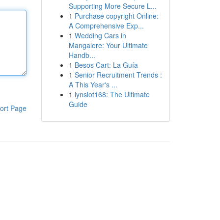
Supporting More Secure L...
1
Purchase copyright Online:
A Comprehensive Exp...
1
Wedding Cars in
Mangalore: Your Ultimate
Handb...
1
Besos Cart: La Guía
1
Senior Recruitment Trends :
A This Year's ...
1
lynslot168: The Ultimate
Guide
ort Page