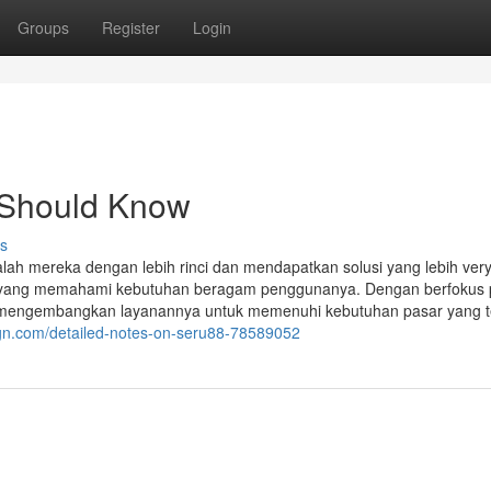
Groups
Register
Login
u Should Know
s
lah mereka dengan lebih rinci dan mendapatkan solusi yang lebih ver
od yang memahami kebutuhan beragam penggunanya. Dengan berfokus
mengembangkan layanannya untuk memenuhi kebutuhan pasar yang t
sign.com/detailed-notes-on-seru88-78589052