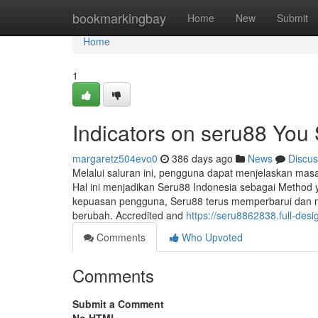
Home
bookmarkingbay
Home
New
Submit
Home
1
Indicators on seru88 Yo
margaretz504evo0
386 days ago
News
Discus
Melalui saluran ini, pengguna dapat menjelaskan masa
Hal ini menjadikan Seru88 Indonesia sebagai Meth
kepuasan pengguna, Seru88 terus memperbarui dan 
berubah. Accredited and
https://seru8862838.full-de
Comments
Who Upvoted
Comments
Submit a Comment