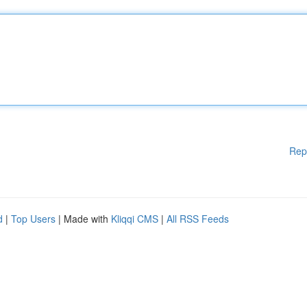
Rep
d
|
Top Users
| Made with
Kliqqi CMS
|
All RSS Feeds