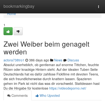
Home
bookmarkingbay
Togg
navi
Home
1
Zwei Weiber beim genagelt
werden
actora738tro1
386 days ago
News
Discuss
Absolut unerheblich, ob gentleman auf enorme Tittchen, feuchte
Ritzen oder knackige Hintern steht. Auf der idealen Tuben Seite
Deutschlands hat es dafür zahllose Fickfilme mit devoten Teens,
die sich freundlicherweise durch knattern lassen. Spazieren
gehen im Park ist nicht das was dir vorschwebt. Stattdessen hast
Du die Hingabe für kostenlose
https://videodeporno.net/
Comments
Who Upvoted