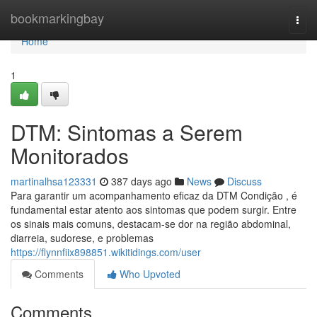
Home
bookmarkingbay
Togg
navi
Home
1
DTM: Sintomas a Serem
Monitorados
martinalhsa123331
387 days ago
News
Discuss
Para garantir um acompanhamento eficaz da DTM Condição , é
fundamental estar atento aos sintomas que podem surgir. Entre
os sinais mais comuns, destacam-se dor na região abdominal,
diarreia, sudorese, e problemas
https://flynnfiix898851.wikitidings.com/user
Comments
Who Upvoted
Comments