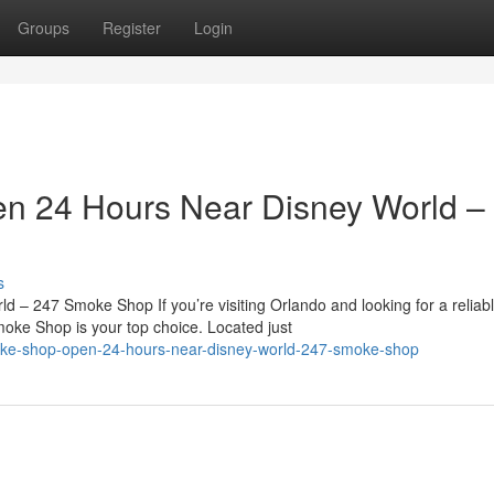
Groups
Register
Login
n 24 Hours Near Disney World –
s
 247 Smoke Shop If you’re visiting Orlando and looking for a reliab
ke Shop is your top choice. Located just
smoke-shop-open-24-hours-near-disney-world-247-smoke-shop