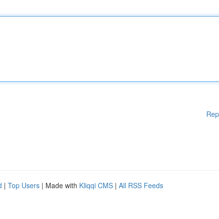
Rep
d
|
Top Users
| Made with
Kliqqi CMS
|
All RSS Feeds