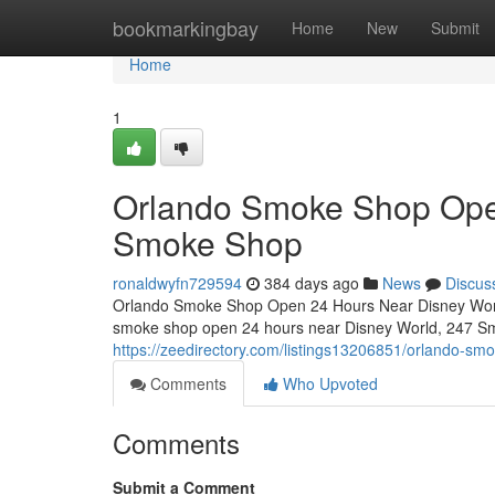
Home
bookmarkingbay
Home
New
Submit
Home
1
Orlando Smoke Shop Ope
Smoke Shop
ronaldwyfn729594
384 days ago
News
Discus
Orlando Smoke Shop Open 24 Hours Near Disney World –
smoke shop open 24 hours near Disney World, 247 Smo
https://zeedirectory.com/listings13206851/orlando-
Comments
Who Upvoted
Comments
Submit a Comment