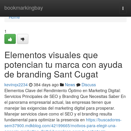
Home
bookmarkingbay
Togg
navi
Home
1
Elementos visuales que
potencian tu marca con ayuda
de branding Sant Cugat
kevinqx2234
384 days ago
News
Discuss
Elementos Clave del Rendimiento Óptimo en Marketing Digital:
Servicios Principales de SEO y Branding Que Necesitas Saber En
el panorama empresarial actual, las empresas tienen que
manejar las exigencias del marketing digital para prosperar.
Manejar servicios clave como el SEO y el branding resulta
fundamental para optimizar la presencia en
https://buscadores-
sem37900.mdkblog.com/42199665/motivos-para-elegir-una-