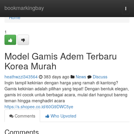
Home
bookmarkingbay
Togg
navi
Home
1
Model Gamis Adem Terbaru
Korea Murah
heathwzzi343564
383 days ago
News
Discuss
Ingin tampil kekinian dengan harga yang ramah di kantong?
Gamis kekinian adalah pilihan yang tepat! Dengan bentuk elegan,
gamis ini cocok untuk berbagai acara, mulai dari hangout bareng
teman hingga menghadiri acara
https://s.shopee.co.id/60G9DWC5ye
Comments
Who Upvoted
Comments