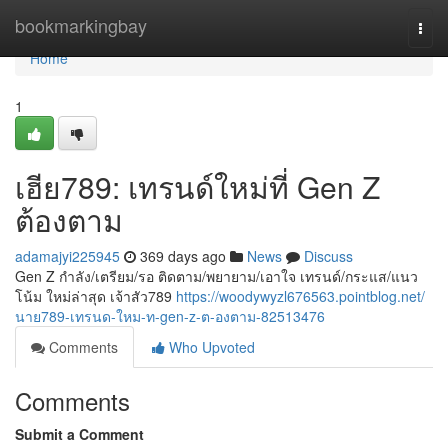
Home
bookmarkingbay
Togg
navi
Home
1
เฮีย789: เทรนด์ใหม่ที่ Gen Z
ต้องตาม
adamajyi225945
369 days ago
News
Discuss
Gen Z กำลัง/เตรียม/รอ ติดตาม/พยายาม/เอาใจ เทรนด์/กระแส/แนว
โน้ม ใหม่ล่าสุด เจ้าสัว789
https://woodywyzl676563.pointblog.net/
นาย789-เทรนด-ใหม-ท-gen-z-ต-องตาม-82513476
Comments
Who Upvoted
Comments
Submit a Comment