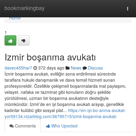
Home
bookmarkingbay
Togg
navi
Home
1
Izmir boşanma avukatı
davec455har7
372 days ago
News
Discuss
İzmir boşanma avukatı, evliliğin sona erdirilmesi sürecinde
taraflara hukuki danışmanlık ve dava temsil hizmeti sunan
profesyoneldir. Özellikle çekişmeli boşanmalarda mal paylaşımı,
velayet, nafaka ve tazminat gibi konuların doğru şekilde
yürütülmesi, uzman bir boşanma avukatının desteğiyle
mümkündür. İzmir’de en iyi boşanma avukatı arayışı, genellikle
kadınlar kulübü gibi sosyal plat...
https://en-iyi-bo-anma-avukat-
yor59134.nizarblog.com/36795715/izmir-boşanma-avukatı
Comments
Who Upvoted