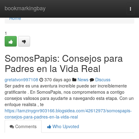
Home
bookmarkingbay
Togg
navi
Home
1
SomosPapis: Consejos para
Padres en la Vida Real
gretatvon997108
370 days ago
News
Discuss
Ser padre es una aventura increíble puede ser increíblemente
gratificante . En SomosPapis, nos comprometemos a contigo
consejos valiosos para ayudarte a navegando esta etapa. Con un
enfoque realista , te
https://tamzinygnr903166.blogsidea.com/42612973/somospapis-
consejos-para-padres-en-la-vida-real
Comments
Who Upvoted