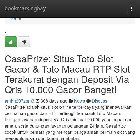
Home
bookmarkingbay
Togg
navi
Home
1
CasaPrize: Situs Toto Slot
Gacor & Toto Macau RTP Slot
Terakurat dengan Deposit Via
Qris 10.000 Gacor Banget!
amirh297zgm3
368 days ago
News
Discuss
CasaPrize adalah situs slot online terpercaya yang menawarkan
permainan gacor dan RTP tertinggi, termasuk Toto Macau.
Dengan layanan deposit via Qris minimal 10.000 yang cepat dan
aman, serta dukungan layanan pelanggan 24 jam, CasaPrize
cocok untuk pemain yang mencari pengalaman bermain slot yang
menguntungkan dan tanpa hambatan.