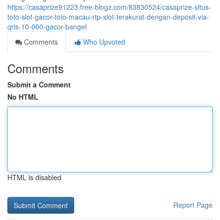
https://casaprize91223.free-blogz.com/83830524/casaprize-situs-
toto-slot-gacor-toto-macau-rtp-slot-terakurat-dengan-deposit-via-
qris-10-000-gacor-banget
Comments
Who Upvoted
Comments
Submit a Comment
No HTML
HTML is disabled
Report Page