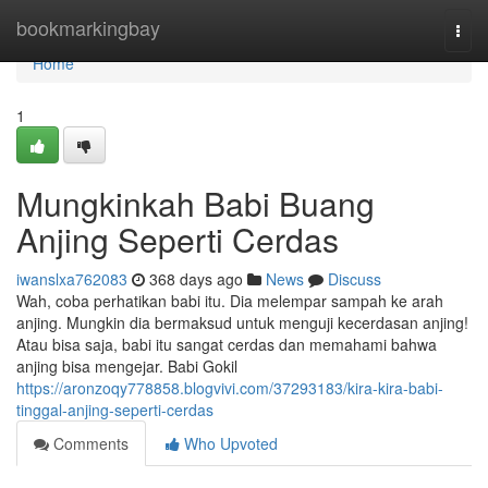
Home
bookmarkingbay
Togg
navi
Home
1
Mungkinkah Babi Buang
Anjing Seperti Cerdas
iwanslxa762083
368 days ago
News
Discuss
Wah, coba perhatikan babi itu. Dia melempar sampah ke arah
anjing. Mungkin dia bermaksud untuk menguji kecerdasan anjing!
Atau bisa saja, babi itu sangat cerdas dan memahami bahwa
anjing bisa mengejar. Babi Gokil
https://aronzoqy778858.blogvivi.com/37293183/kira-kira-babi-
tinggal-anjing-seperti-cerdas
Comments
Who Upvoted