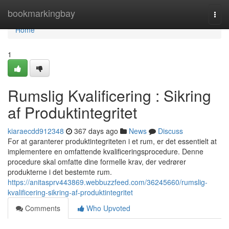
Home
bookmarkingbay
Togg
navi
Home
1
Rumslig Kvalificering : Sikring
af Produktintegritet
kiaraecdd912348
367 days ago
News
Discuss
For at garanterer produktintegriteten i et rum, er det essentielt at
implementere en omfattende kvalificeringsprocedure. Denne
procedure skal omfatte dine formelle krav, der vedrører
produkterne i det bestemte rum.
https://anitasprv443869.webbuzzfeed.com/36245660/rumslig-
kvalificering-sikring-af-produktintegritet
Comments
Who Upvoted